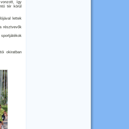
 vonzott, így
tó tér körül
ójával lettek
a résztvevők
sportjátékok
ói okiratban