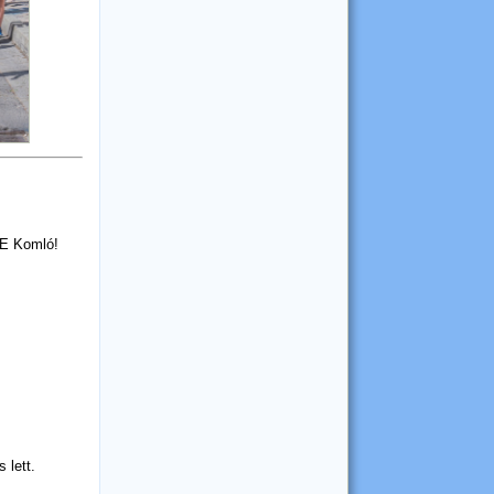
KE Komló!
 lett.