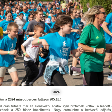
2024
ám a 2024 másodperces futáson (05.18.)
él órás futásra már az előnevezői adatok igen bíztatóak voltak: a leadott
zések a 250 főhöz közelítettek. Nagy örömünkre a kedvező időjárás