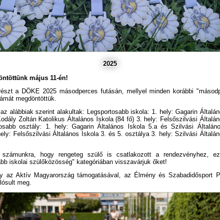
2025
öntöttünk május 11-én!
 részt a DÖKE 2025 másodperces futásán, mellyel minden korábbi "másodp
zámát megdöntöttük.
 az alábbiak szerint alakultak: Legsportosabb iskola: 1. hely: Gagarin Általán
Kodály Zoltán Katolikus Általános Iskola (84 fő) 3. hely: Felsőszilvási Általá
osabb osztály: 1. hely: Gagarin Általános Iskola 5.a és Szilvási Általán
ely: Felsőszilvási Általános Iskola 3. és 5. osztálya 3. hely: Szilvási Általá
számunkra, hogy rengeteg szülő is csatlakozott a rendezvényhez, ez
bb iskolai szülőközösség" kategóriában visszavárjuk őket!
y az Aktív Magyarország támogatásával, az Élmény és Szabadidősport 
lósult meg.