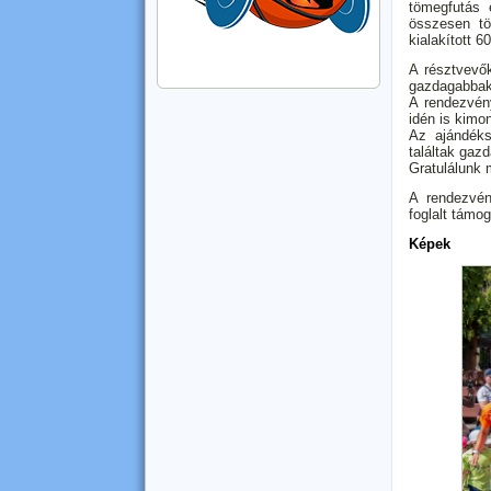
tömegfutás e
összesen tö
kialakított 
A résztvevők
gazdagabbak
A rendezvén
idén is kimon
Az ajándéks
találtak gazd
Gratulálunk 
A rendezvén
foglalt támo
Képek