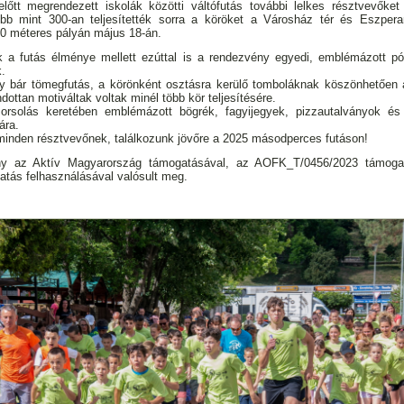
lőtt megrendezett iskolák közötti váltófutás további lelkes résztvevőket
bb mint 300-an teljesítették sorra a köröket a Városház tér és Eszperan
600 méteres pályán május 18-án.
 a futás élménye mellett ezúttal is a rendezvény egyedi, emblémázott pól
.
y bár tömegfutás, a körönként osztásra kerülő tomboláknak köszönhetően 
dottan motiváltak voltak minél több kör teljesítésére.
orsolás keretében emblémázott bögrék, fagyijegyek, pizzautalványok és 
ára.
minden résztvevőnek, találkozunk jövőre a 2025 másodperces futáson!
y az Aktív Magyarország támogatásával, az AOFK_T/0456/2023 támogat
gatás felhasználásával valósult meg.