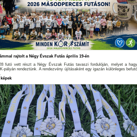
ámmal rajtolt a Négy Évszak Futás április 19-én
8 futó vett részt a Négy Évszak Futás tavaszi fordulóján, melyet a ha
-pályán rendeztünk. A rendezvény újításaként egy igazán különleges befut
.
 képek