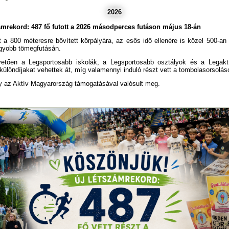
2026
ámrekord: 487 fő futott a 2026 másodperces futáson május 18-án
 a 800 méteresre bővített körpályára, az esős idő ellenére is közel 500-an á
gyobb tömegfutásán.
vetően a Legsportosabb iskolák, a Legsportosabb osztályok és a Legaktí
ülöndíjakat vehettek át, míg valamennyi induló részt vett a tombolasorsolás
y az Aktív Magyarország támogatásával valósult meg.