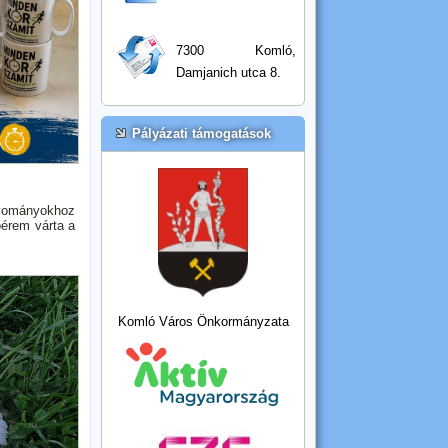
7300 Komló,
Damjanich utca 8.
Pályázati támogatások
gyományokhoz
óérem várta a
Komló Város Önkormányzata