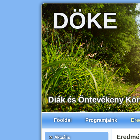
DÖKE
Diák és Öntevékeny Kö
Főoldal
Programjaink
Ere
Eredmé
Aktuális