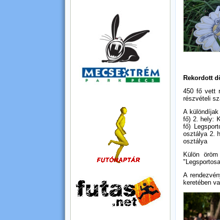
Rekordott d
450 fő vett
részvételi s
A különdíjak
fő) 2. hely: 
fő) Legsport
osztálya 2. h
osztálya
Külön öröm 
"Legsportosa
A rendezvén
keretében va