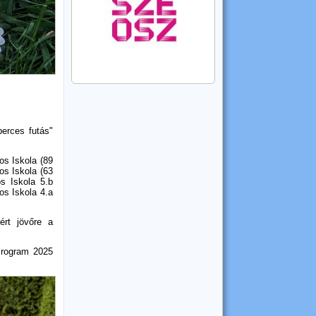
erces futás"
os Iskola (89
nos Iskola (63
os Iskola 5.b
nos Iskola 4.a
ért jövőre a
Program 2025