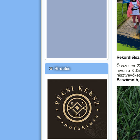
Rekordlétsz
Összesen 22
Hírdetés
híven a KBSK
résztvevőket
Beszámoló,