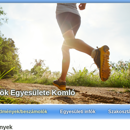
rök Egyesülete Komló
dmények/beszámolók
Egyesületi infók
Szakoszt
nyek