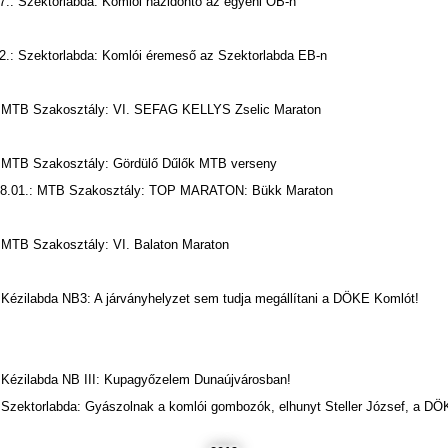
7.: Szektorlabda: Komlói házidöntő az egyéni OB-n
2.: Szektorlabda: Komlói éremeső az Szektorlabda EB-n
: MTB Szakosztály: VI. SEFAG KELLYS Zselic Maraton
: MTB Szakosztály: Gördülő Dűlők MTB verseny
08.01.: MTB Szakosztály: TOP MARATON: Bükk Maraton
 MTB Szakosztály: VI. Balaton Maraton
 Kézilabda NB3: A járványhelyzet sem tudja megállítani a DÖKE Komlót!
 Kézilabda NB III: Kupagyőzelem Dunaújvárosban!
 Szektorlabda: Gyászolnak a komlói gombozók, elhunyt Steller József, a D