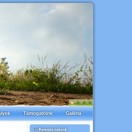
ályok
Támogatóink
Galéria
Keresés nálunk