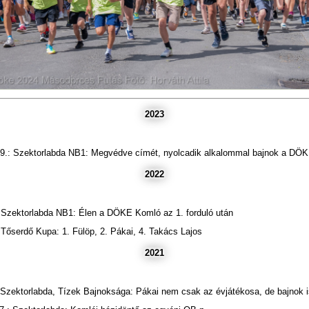
2023
29.: Szektorlabda NB1: Megvédve címét, nyolcadik alkalommal bajnok a DÖ
2022
 Szektorlabda NB1: Élen a DÖKE Komló az 1. forduló után
 Tőserdő Kupa: 1. Fülöp, 2. Pákai, 4. Takács Lajos
2021
 Szektorlabda, Tízek Bajnoksága: Pákai nem csak az évjátékosa, de bajnok is