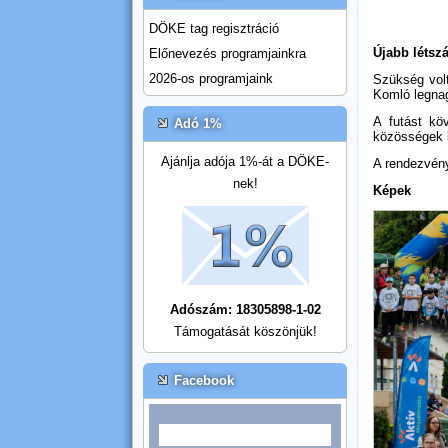
DÖKE tag regisztráció
Újabb létsz
Előnevezés programjainkra
2026-os programjaink
Szükség volt
Komló legna
A futást kö
Adó 1%
közösségek k
Ajánlja adója 1%-át a DÖKE-
A rendezvén
nek!
Képek
Adószám: 18305898-1-02
Támogatását köszönjük!
Facebook