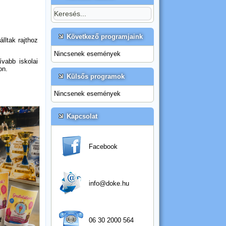
Következő programjaink
lltak rajthoz
Nincsenek események
vabb iskolai
on.
Külsős programok
Nincsenek események
Kapcsolat
Facebook
info@doke.hu
06 30 2000 564