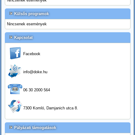
Nincsenek események
Külsős programok
Nincsenek események
Kapcsolat
Facebook
info@doke.hu
06 30 2000 564
7300 Komló, Damjanich utca 8.
Pályázati támogatások