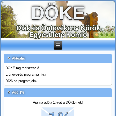
DÖKE
Diák és Öntevékeny Körök
Egyesülete Komló
Aktuális
DÖKE tag regisztráció
Előnevezés programjainkra
2026-os programjaink
Adó 1%
Ajánlja adója 1%-át a DÖKE-nek!