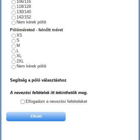
106/116
118/128
130/140
142/152
Nem kérek pólót
Pólóméreted - felnőtt méret
XS
S
M
L
XL
2XL
Nem kérek pólót
Segítség a póló választáshoz
A nevezési feltételek itt tekinthetők meg.
Elfogadom a nevezési feltételeket
Elküld