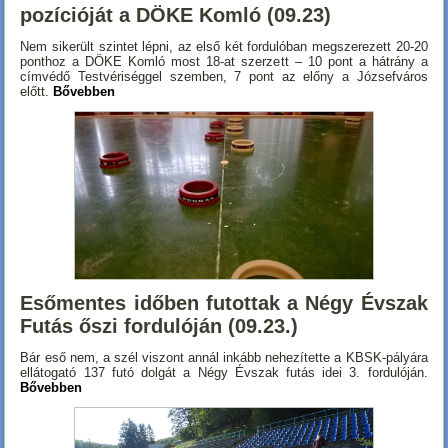
pozícióját a DÖKE Komló (09.23)
Nem sikerült szintet lépni, az első két fordulóban megszerezett 20-20
ponthoz a DÖKE Komló most 18-at szerzett – 10 pont a hátrány a
címvédő Testvériséggel szemben, 7 pont az előny a Józsefváros
előtt.
Bővebben
Esőmentes időben futottak a Négy Évszak
Futás őszi fordulóján (09.23.)
Bár eső nem, a szél viszont annál inkább nehezítette a KBSK-pályára
ellátogató 137 futó dolgát a Négy Évszak futás idei 3. fordulóján.
Bővebben