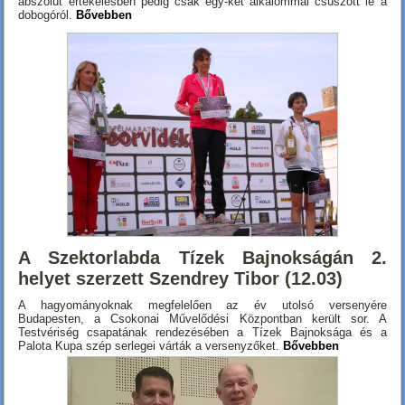
abszolút értékelésben pedig csak egy-két alkalommal csúszott le a
dobogóról.
Bővebben
A Szektorlabda Tízek Bajnokságán 2.
helyet szerzett Szendrey Tibor (12.03)
A hagyományoknak megfelelően az év utolsó versenyére
Budapesten, a Csokonai Művelődési Központban került sor. A
Testvériség csapatának rendezésében a Tízek Bajnoksága és a
Palota Kupa szép serlegei várták a versenyzőket.
Bővebben