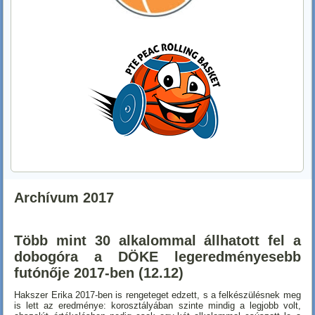
Archívum 2017
Több mint 30 alkalommal állhatott fel a
dobogóra a DÖKE legeredményesebb
futónője 2017-ben (12.12)
Hakszer Erika 2017-ben is rengeteget edzett, s a felkészülésnek meg
is lett az eredménye: korosztályában szinte mindig a legjobb volt,