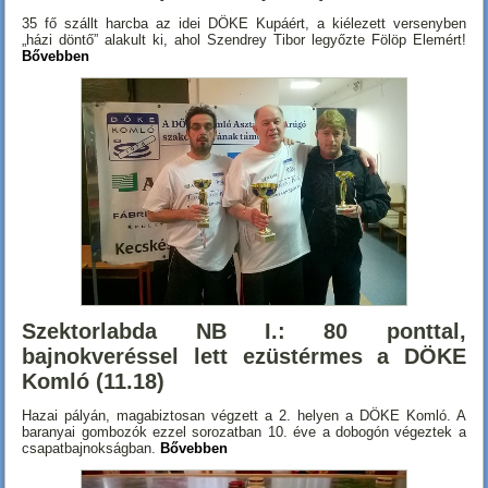
35 fő szállt harcba az idei DÖKE Kupáért, a kiélezett versenyben
„házi döntő” alakult ki, ahol Szendrey Tibor legyőzte Fölöp Elemért!
Bővebben
Szektorlabda NB I.: 80 ponttal,
bajnokveréssel lett ezüstérmes a DÖKE
Komló (11.18)
Hazai pályán, magabiztosan végzett a 2. helyen a DÖKE Komló. A
baranyai gombozók ezzel sorozatban 10. éve a dobogón végeztek a
csapatbajnokságban.
Bővebben