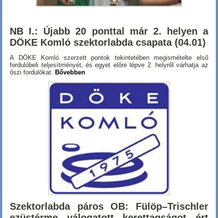
NB I.: Újabb 20 ponttal már 2. helyen a
DÖKE Komló szektorlabda csapata (04.01)
A DÖKE Komló szerzett pontok tekintetében megismételte első
fordulóbeli teljesítményét, és egyet előre lépve 2. helyről várhatja az
őszi fordulókat.
Bővebben
Szektorlabda páros OB: Fülöp–Trischler
ezüstérme válogatott kerettagságot ért