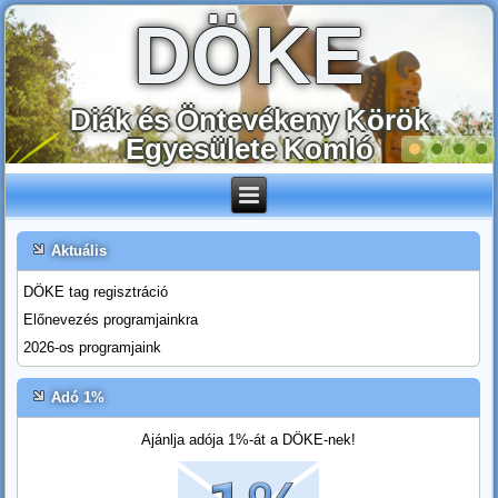
DÖKE
Diák és Öntevékeny Körök
Egyesülete Komló
Aktuális
DÖKE tag regisztráció
Előnevezés programjainkra
2026-os programjaink
Adó 1%
Ajánlja adója 1%-át a DÖKE-nek!