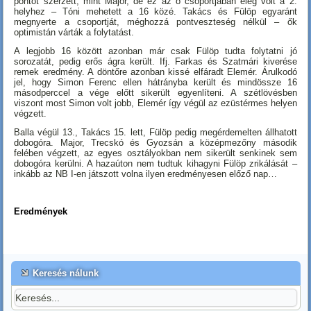
pontot szerzett, mint Major, de ez az ő csoportjában elég volt a 2.
helyhez – Tóni mehetett a 16 közé. Takács és Fülöp egyaránt
megnyerte a csoportját, méghozzá pontveszteség nélkül – ők
optimistán várták a folytatást.
A legjobb 16 között azonban már csak Fülöp tudta folytatni jó
sorozatát, pedig erős ágra került. Ifj. Farkas és Szatmári kiverése
remek eredmény. A döntőre azonban kissé elfáradt Elemér. Árulkodó
jel, hogy Simon Ferenc ellen hátrányba került és mindössze 16
másodperccel a vége előtt sikerült egyenlíteni. A szétlövésben
viszont most Simon volt jobb, Elemér így végül az ezüstérmes helyen
végzett.
Balla végül 13., Takács 15. lett, Fülöp pedig megérdemelten állhatott
dobogóra. Major, Trecskó és Gyozsán a középmezőny második
felében végzett, az egyes osztályokban nem sikerült senkinek sem
dobogóra kerülni. A hazaúton nem tudtuk kihagyni Fülöp zrikálását –
inkább az NB I-en játszott volna ilyen eredményesen előző nap…
Eredmények
Keresés nálunk