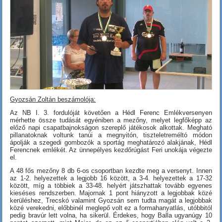
Gyozsán Zoltán beszámolója:
Az NB I. 3. fordulóját követően a Hédl Ferenc Emlékversenyen
mérhette össze tudását egyéniben a mezőny, melyet legfőképp az
előző napi csapatbajnokságon szereplő játékosok alkottak. Megható
pillanatoknak voltunk tanúi a megnyitón, tiszteletreméltó módon
ápolják a szegedi gombozók a sportág meghatározó alakjának, Hédl
Ferencnek emlékét. Az ünnepélyes kezdőrúgást Feri unokája végezte
el.
A 48 fős mezőny 8 db 6-os csoportban kezdte meg a versenyt. Innen
az 1-2. helyezettek a legjobb 16 között, a 3-4. helyezettek a 17-32
között, míg a többiek a 33-48. helyért játszhattak tovább egyenes
kieséses rendszerben. Majornak 1 pont hiányzott a legjobbak közé
kerüléshez, Trecskó valamint Gyozsán sem tudta magát a legjobbak
közé verekedni, előbbinél meglepő volt ez a formahanyatlás, utóbbitól
pedig bravúr lett volna, ha sikerül. Érdekes, hogy Balla ugyanúgy 10