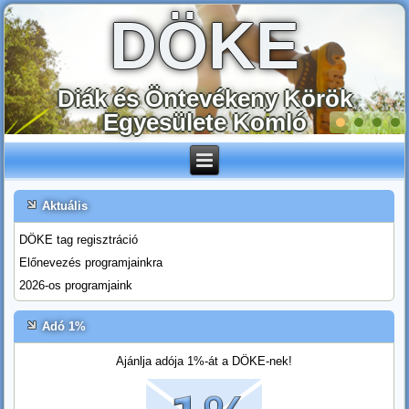
DÖKE
Diák és Öntevékeny Körök
Egyesülete Komló
Aktuális
DÖKE tag regisztráció
Előnevezés programjainkra
2026-os programjaink
Adó 1%
Ajánlja adója 1%-át a DÖKE-nek!