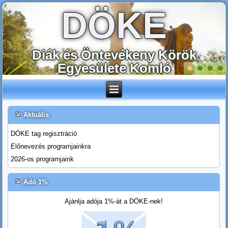
DÖKE
Diák és Öntevékeny Körök
Egyesülete Komló
Aktuális
DÖKE tag regisztráció
Előnevezés programjainkra
2026-os programjaink
Adó 1%
Ajánlja adója 1%-át a DÖKE-nek!