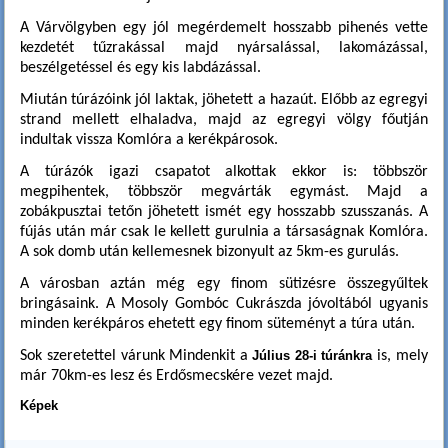
A Várvölgyben egy jól megérdemelt hosszabb pihenés vette
kezdetét tűzrakással majd nyársalással, lakomázással,
beszélgetéssel és egy kis labdázással.
Miután túrázóink jól laktak, jöhetett a hazaút. Előbb az egregyi
strand mellett elhaladva, majd az egregyi völgy főutján
indultak vissza Komlóra a kerékpárosok.
A túrázók igazi csapatot alkottak ekkor is: többször
megpihentek, többször megvárták egymást. Majd a
zobákpusztai tetőn jöhetett ismét egy hosszabb szusszanás. A
fújás után már csak le kellett gurulnia a társaságnak Komlóra.
A sok domb után kellemesnek bizonyult az 5km-es gurulás.
A városban aztán még egy finom sütizésre összegyűltek
bringásaink. A Mosoly Gombóc Cukrászda jóvoltából ugyanis
minden kerékpáros ehetett egy finom süteményt a túra után.
Sok szeretettel várunk Mindenkit a
Július 28-i túránkra
is, mely
már 70km-es lesz és Erdősmecskére vezet majd.
Képek