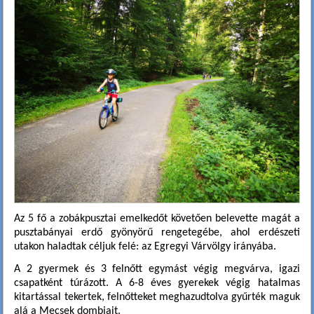
Az 5 fő a zobákpusztai emelkedőt követően belevette magát a
pusztabányai erdő gyönyörű rengetegébe, ahol erdészeti
utakon haladtak céljuk felé: az Egregyi Várvölgy irányába.
A 2 gyermek és 3 felnőtt egymást végig megvárva, igazi
csapatként túrázott. A 6-8 éves gyerekek végig hatalmas
kitartással tekertek, felnőtteket meghazudtolva gyűrték maguk
alá a Mecsek dombjait.