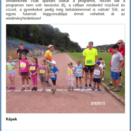
Mindenkinek csak ajánlani tudtuk a programot, hiszen bár a
programon nem volt nevezési díj, a célban mindenkit müzlivel és
vízzel, a gyerekeket pedig még befutóéremmel is vártuk! Sőt, az
egyes futamok leggyorsabbjai érmet vehettek át az
eredményhirdetésen!
Képek