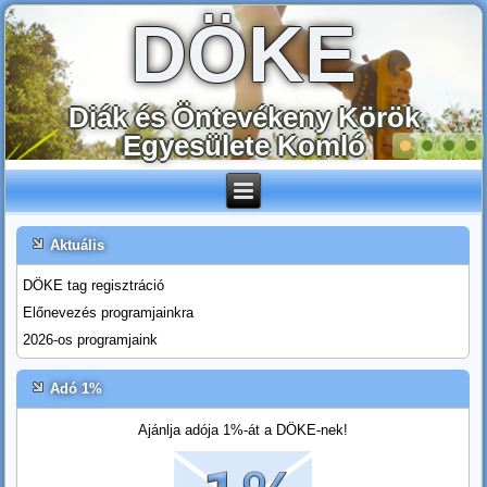
DÖKE
Diák és Öntevékeny Körök
Egyesülete Komló
Aktuális
DÖKE tag regisztráció
Előnevezés programjainkra
2026-os programjaink
Adó 1%
Ajánlja adója 1%-át a DÖKE-nek!